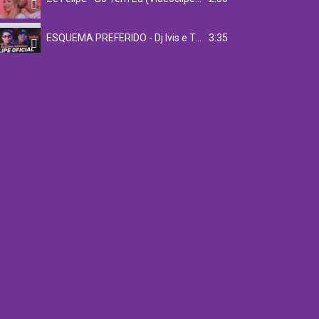
3:35
ESQUEMA PREFERIDO - Dj Ivis e Tarcísio do Acordeon (CLIPE OFICIAL)
3:05
Marília Mendonça - Deprê
3:33
Douglas e Vinícius - Figurinha - part. MC Bruninho
3:06
Giulia Be e Luan Santana - inesquecível (performance altas horas)