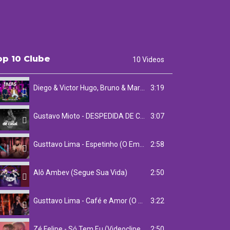
op 10 Clube
10 Videos
3:19
Diego & Victor Hugo, Bruno & Marrone - Facas (Ao Vivo)
3:07
Gustavo Mioto - DESPEDIDA DE CASAL - DVD Ao Vivo Em Fortaleza
2:58
Gusttavo Lima - Espetinho (O Embaixador The Legacy)
2:50
Alô Ambev (Segue Sua Vida)
3:22
Gusttavo Lima - Café e Amor (O Embaixador The Legacy)
2:50
Zé Felipe - Só Tem Eu (Videoclipe Oficial)